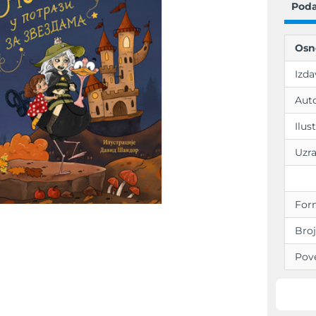
Poda
Osn
Izda
Aut
Ilus
Uzra
For
-15%
Broj
NOVO!
Pov