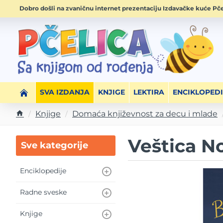
Dobro došli na zvaničnu internet prezentaciju Izdavačke kuće Pče
SVA IZDANJA
KNJIGE
LEKTIRA
ENCIKLOPEDI
Knjige
Domaća književnost za decu i mlade
h
o
Veštica N
Sve kategorije
m
e
Enciklopedije
Radne sveske
Knjige