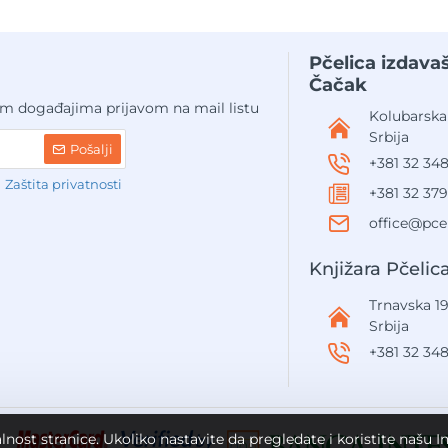
Pčelica izdav
Čačak
im događajima prijavom na mail listu
Kolubarska
Srbija
Pošalji
+381 32 34
m
Zaštita privatnosti
+381 32 379
office@pcel
Knjižara Pčelic
Trnavska 19
Srbija
+381 32 34
alnost stranice. Ukoliko nastavite da pregledate i koristite našu 