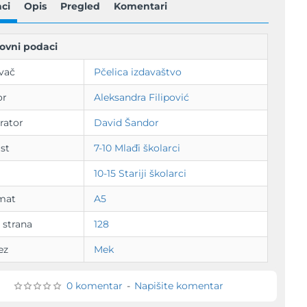
ci
Opis
Pregled
Komentari
ovni podaci
vač
Pčelica izdavaštvo
or
Aleksandra Filipović
trator
David Šandor
st
7-10 Mlađi školarci
10-15 Stariji školarci
mat
A5
 strana
128
ez
Mek
0 komentar
-
Napišite komentar