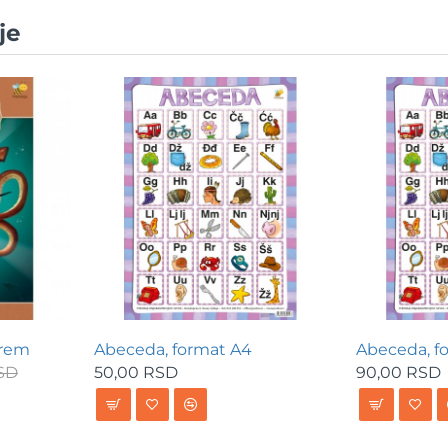
je
orem
Abeceda, format A4
Abeceda, f
SD
50,00 RSD
90,00 RSD