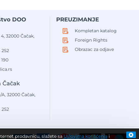
aštvo DOO
PREUZIMANJE
Kompletan katalog
 4, 32000 Čačak,
Foreign Rights
Obrazac za odjave
8 252
 190
ica.rs
a Čačak
/A, 32000 Čačak,
8 252
Internet prodavnicu, slažete sa
Uslovima korišćenja
i