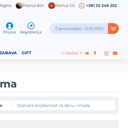
Rights
Pčelica BiH
Pčelica CG
+381 32 348 252
0 proizvod(a) - 0,00 RSD
Prijava
Registracija
 ZABAVA
GIFT
O NAMA
ama
a:
Domaća književnost za decu i mlade