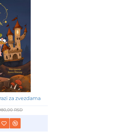
razi za zvezdama
-15%
NOVO!
980,00 RSD