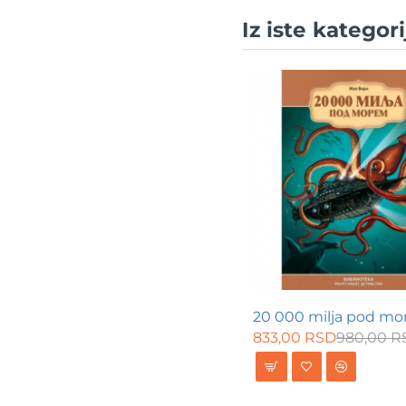
potrazi
Iz iste kategori
za
zvezdama
20 000 milja pod m
833,00 RSD
980,00 R