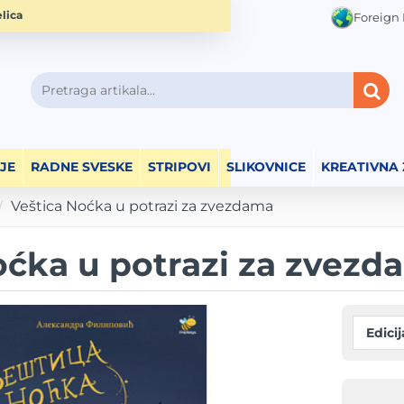
lica
Foreign 
Pretraga
artikala...
JE
RADNE SVESKE
STRIPOVI
SLIKOVNICE
KREATIVNA
Veštica Noćka u potrazi za zvezdama
oćka u potrazi za zvezd
Edicij