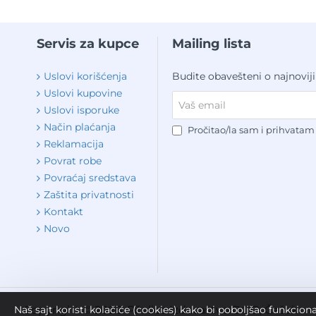
Servis za kupce
Mailing lista
Uslovi korišćenja
Budite obavešteni o najnovij
Uslovi kupovine
Vaš
Uslovi isporuke
email
Način plaćanja
Pročitao/la sam i prihvata
Reklamacija
Povrat robe
Povraćaj sredstava
Zaštita privatnosti
Kontakt
Novo
Naš sajt koristi kolačiće (cookies) kako bi poboljšao funkcion
Copyright © 2026. Pčelica Izdavaštvo DOO, Čačak