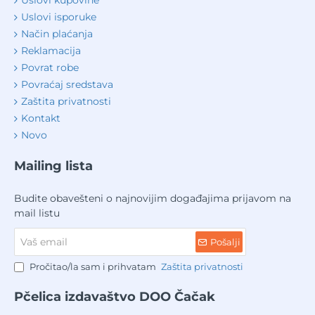
Uslovi kupovine
Uslovi isporuke
Način plaćanja
Reklamacija
Povrat robe
Povraćaj sredstava
Zaštita privatnosti
Kontakt
Novo
Mailing lista
Budite obavešteni o najnovijim događajima prijavom na
mail listu
Vaš
Pošalji
email
Pročitao/la sam i prihvatam
Zaštita privatnosti
Pčelica izdavaštvo DOO Čačak