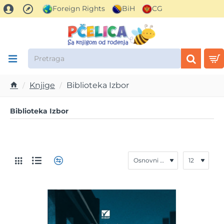
Foreign Rights
BiH
CG
Pretraga
Knjige
Biblioteka Izbor
h
o
Biblioteka Izbor
m
e