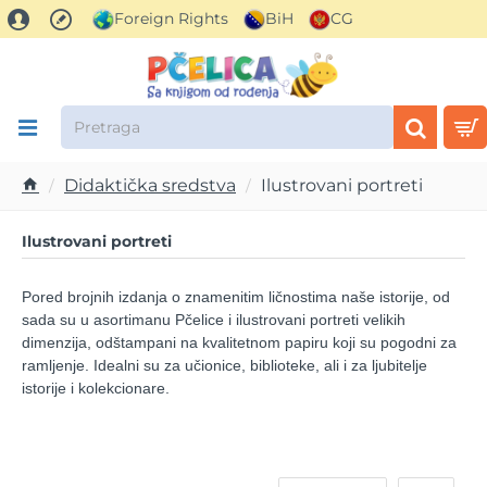
Foreign Rights
BiH
CG
Pretraga
Didaktička sredstva
Ilustrovani portreti
h
o
Ilustrovani portreti
m
e
Pored brojnih izdanja o znamenitim ličnostima naše istorije, od
sada su u asortimanu Pčelice i ilustrovani portreti
velikih
dimenzija, odštampani na kvalitetnom papiru koji su pogodni za
ramljenje.
Idealni su za učionice, biblioteke, ali i za ljubitelje
istorije i kolekcionare.