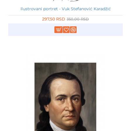
Ilustrovani portret - Vuk Stefanović Karadžić
-15%
297,50 RSD
350,00 RSD