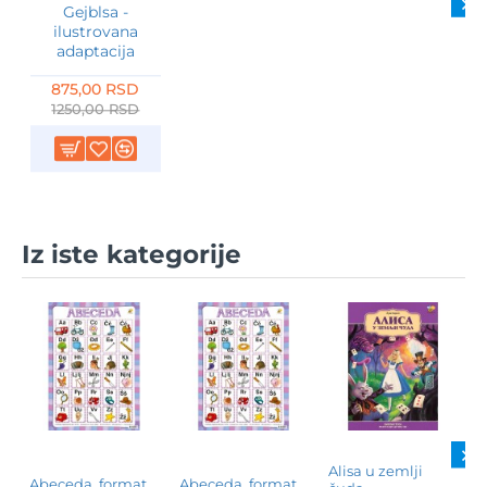
Gejblsa -
ilustrovana
adaptacija
875,00 RSD
1250,00 RSD
Iz iste kategorije
A
Alisa u zemlji
č
Abeceda, format
Abeceda, format