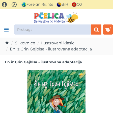
Foreign Rights
BiH
CG
Pretraga
Slikovnice
Ilustrovani klasici
h
En iz Grin Gejblsa - ilustrovana adaptacija
o
m
En iz Grin Gejblsa - ilustrovana adaptacija
e