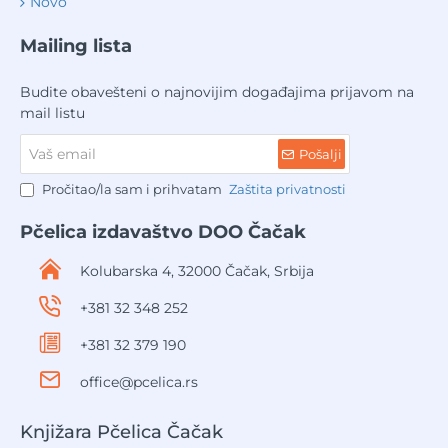
Novo
Mailing lista
Budite obavešteni o najnovijim događajima prijavom na
mail listu
Vaš
Pošalji
email
Pročitao/la sam i prihvatam
Zaštita privatnosti
Pčelica izdavaštvo DOO Čačak
Kolubarska 4, 32000 Čačak, Srbija
+381 32 348 252
+381 32 379 190
office@pcelica.rs
Knjižara Pčelica Čačak