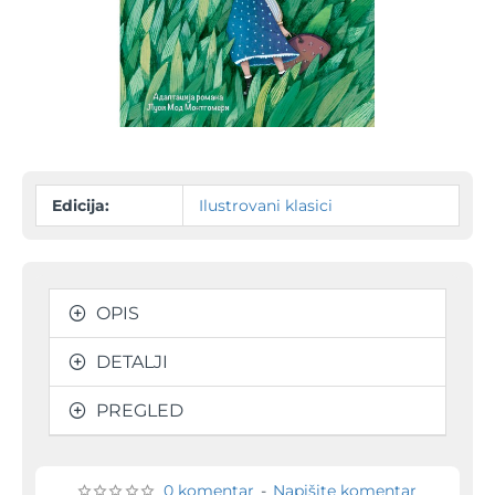
-30%
Edicija:
Ilustrovani klasici
OPIS
DETALJI
PREGLED
0 komentar
-
Napišite komentar