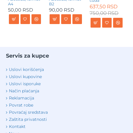
čuda
i
A4
B2
a
637,50 RSD
50,00 RSD
90,00 RSD
750,00 RSD
Servis za kupce
Uslovi korišćenja
Uslovi kupovine
Uslovi isporuke
Način plaćanja
Reklamacija
Povrat robe
Povraćaj sredstava
Zaštita privatnosti
Kontakt