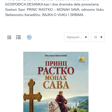
GOSPOĐICA DESANKA kao i dva
dramska dela posvećena
Svetom Savi: PRINC RASTKO ‒ MONAH SAVA, odnosno Vuku
Stefanoviću Karadžiću: BAJKA O VUKU I SRBIMA.