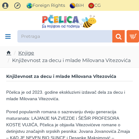
Foreign Rights
BiH
CG
Pretraga
Knjige
h
Književnost za decu i mlade Milovana Vitezovića
o
m
Književnost za decu i mlade Milovana Vitezovića
e
Pčelica je od 2023. godine ekskluzivni izdavač dela za decu i
mlade Milovana Vitezovića.
Pored popularnih romana o sazrevanju dveju generacija
maturanata: LAJANJE NA ZVEZDE i ŠEŠIR PROFESORA
KOSTE VUJIĆA, Pčelica je objavila Vitezovićeve romane o
detinjstvu značajnih srpskih pesnika: Jovana Jovanovića Zmaja
‒ KAD JE NEVEN BIO SUNCE i Desanke Maksimović ‒