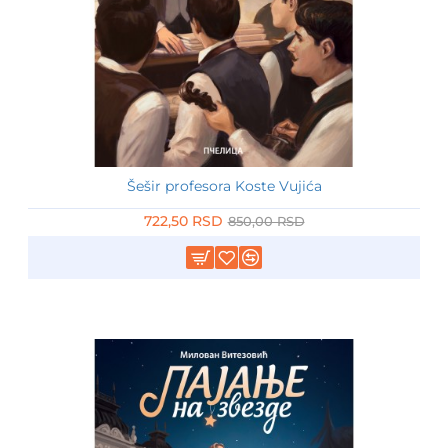
Šešir profesora Koste Vujića
-15%
722,50 RSD
850,00 RSD