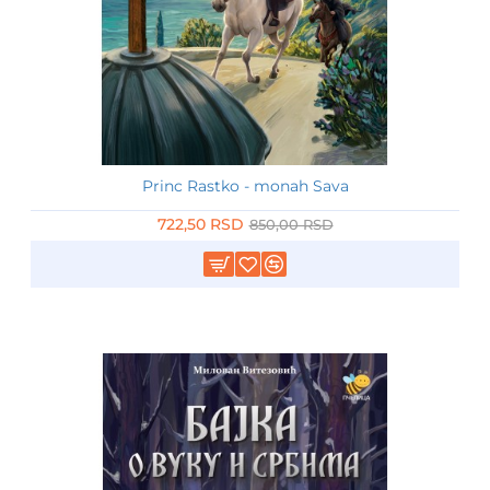
Princ Rastko - monah Sava
-15%
722,50 RSD
850,00 RSD