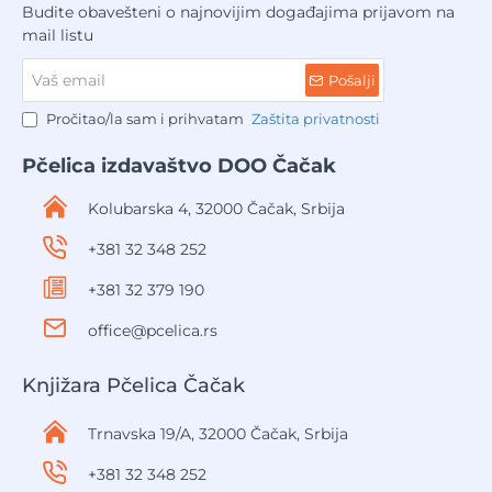
Budite obavešteni o najnovijim događajima prijavom na
mail listu
Vaš
Pošalji
email
Pročitao/la sam i prihvatam
Zaštita privatnosti
Pčelica izdavaštvo DOO Čačak
Kolubarska 4, 32000 Čačak, Srbija
+381 32 348 252
+381 32 379 190
office@pcelica.rs
Knjižara Pčelica Čačak
Trnavska 19/A, 32000 Čačak, Srbija
+381 32 348 252