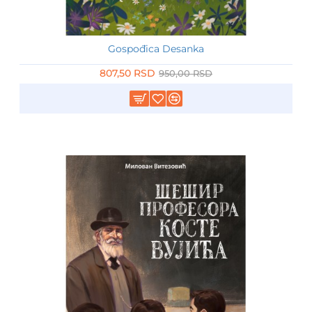
Gospođica Desanka
-15%
807,50 RSD
950,00 RSD