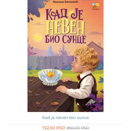
Kad je neven bio sunce
-15%
722,50 RSD
850,00 RSD