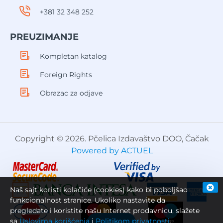
+381 32 348 252
PREUZIMANJE
Kompletan katalog
Foreign Rights
Obrazac za odjave
Copyright © 2026. Pčelica Izdavaštvo DOO, Čačak
Powered by ACTUEL
Naš sajt koristi kolačiće (cookies) kako bi poboljšao
funkcionalnost stranice. Ukoliko nastavite da
pregledate i koristite našu Internet prodavnicu, slažete
sa
Uslovima korišćenja
i
Politikom privatnosti
.
Filteri