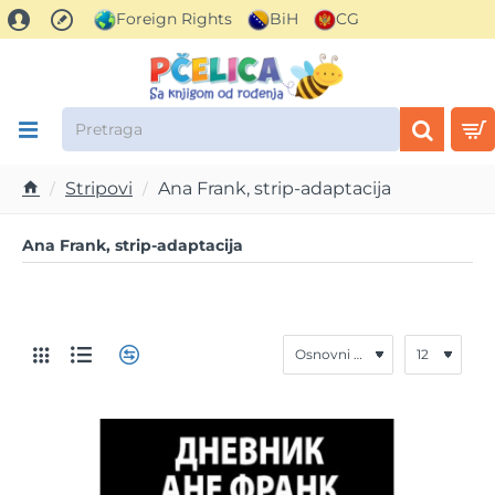
Foreign Rights
BiH
CG
Pretraga
Stripovi
Ana Frank, strip-adaptacija
h
o
Ana Frank, strip-adaptacija
m
e