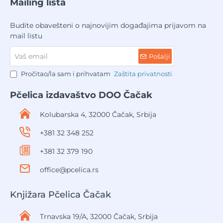
Mailing lista
Budite obavešteni o najnovijim događajima prijavom na
mail listu
Vaš
Pošalji
email
Pročitao/la sam i prihvatam
Zaštita privatnosti
Pčelica izdavaštvo DOO Čačak
Kolubarska 4, 32000 Čačak, Srbija
+381 32 348 252
+381 32 379 190
office@pcelica.rs
Knjižara Pčelica Čačak
Trnavska 19/A, 32000 Čačak, Srbija