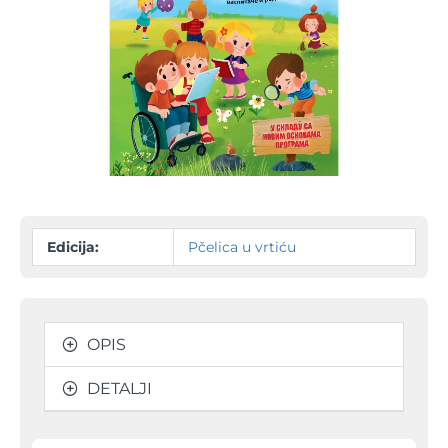
Edicija:
Pčelica u vrtiću
OPIS
DETALJI