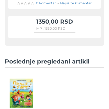
0 komentar
-
Napišite komentar
1350,00 RSD
MP : 1350,00 RSD
Poslednje pregledani artikli