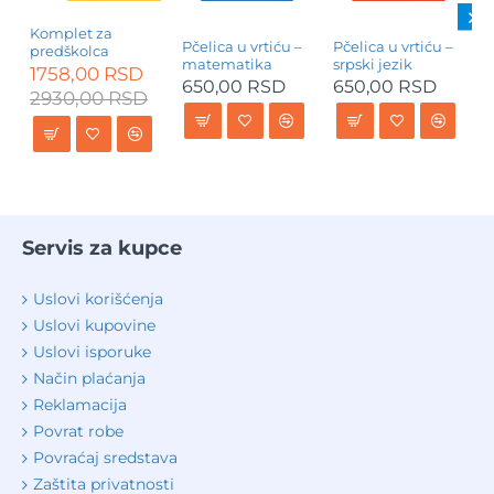
Komplet za
Pčelica u vrtiću –
Pčelica u vrtiću –
P
predškolca
matematika
srpski jezik
s
1758,00 RSD
650,00 RSD
650,00 RSD
2930,00 RSD
Servis za kupce
Uslovi korišćenja
Uslovi kupovine
Uslovi isporuke
Način plaćanja
Reklamacija
Povrat robe
Povraćaj sredstava
Zaštita privatnosti