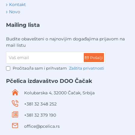
Kontakt
Novo
Mailing lista
Budite obavešteni o najnovijim događajima prijavom na
mail listu
Vaš
Pošalji
email
Pročitao/la sam i prihvatam
Zaštita privatnosti
Pčelica izdavaštvo DOO Čačak
Kolubarska 4, 32000 Čačak, Srbija
+381 32 348 252
+381 32 379 190
office@pcelica.rs