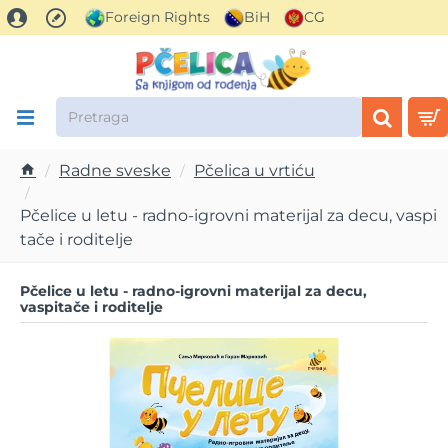
Foreign Rights
BiH
CG
Pretraga
Radne sveske
Pčelica u vrtiću
h
o
Pčelice u letu - radno-igrovni materijal za decu, vaspi
m
tače i roditelje
e
Pčelice u letu - radno-igrovni materijal za decu,
vaspitače i roditelje