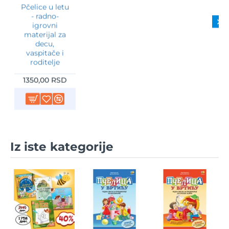
Pčelice u letu
- radno-
igrovni
materijal za
decu,
vaspitače i
roditelje
1350,00 RSD
Iz iste kategorije