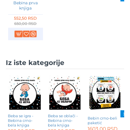
Bebina prva
knjiga
552,50 RSD
650,00 RSD
Iz iste kategorije
Beba se igra -
Beba se oblači -
B
Bebin crno-beli
Bebina crno-
Bebina crno-
B
paketić
bela knjiga
bela knjiga
b
1603,00 RSD