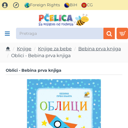
Foreign Rights
BiH
CG
Pretraga
Knjige
Knjige za bebe
Bebina prva knjiga
h
Oblici - Bebina prva knjiga
o
m
Oblici - Bebina prva knjiga
e