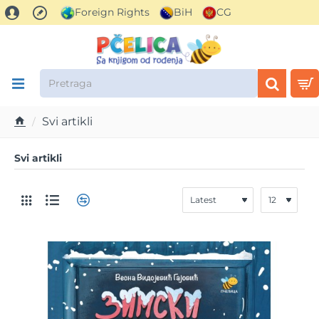
Foreign Rights
BiH
CG
Pretraga
Svi artikli
h
o
Svi artikli
m
e