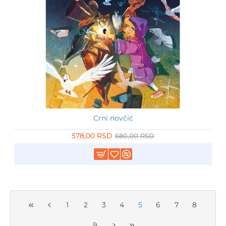
Crni novčić
-15%
578,00 RSD
680,00 RSD
1
2
3
4
5
6
7
8
9