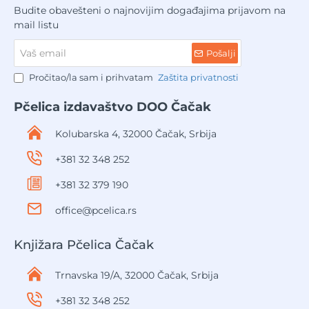
Budite obavešteni o najnovijim događajima prijavom na
mail listu
Vaš
Pošalji
email
Pročitao/la sam i prihvatam
Zaštita privatnosti
Pčelica izdavaštvo DOO Čačak
Kolubarska 4, 32000 Čačak, Srbija
+381 32 348 252
+381 32 379 190
office@pcelica.rs
Knjižara Pčelica Čačak
Trnavska 19/A, 32000 Čačak, Srbija
+381 32 348 252