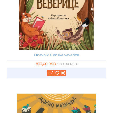
Dnevnik šumske veverice
-15%
833,00 RSD
980,00 RSD