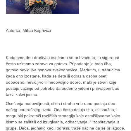
Autorka: Milica Koprivica
Kada smo deo društva i osećamo se prihvaćeno, tu sigurnost
često uzimamo zdravo za gotovo. Pripadanje je tada tiha,
gotovo nevidljiva osnova svakodnevice. Međutim, u trenucima
kada ono izostane, kada se dete ili odrasla osoba oseti
odbačeno, nevidljivo ili nedovoljno dobro, malo je stvari koje
postaju važnije od potrebe da budemo viđeni i prihvaćeni baš
takvi kakvi jesmo.
Osećanja nedovoljnosti, stida i straha vrlo rano postaju deo
našeg unutrašnjeg sveta. Ona često deluju tiho, ali snažno, i
mogu biti pokretači različitih strategija koje osmišljavamo kako
bismo se zaštitili od izrugivanja, odbacivanja ili izopštavanja iz
grupe. Deca, jednako kao i odrasli, traže načine da se prilagode,