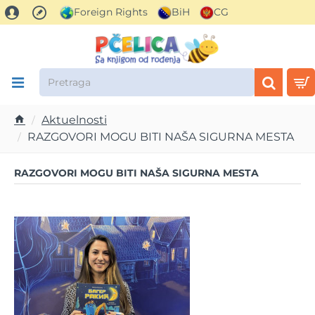
Foreign Rights
BiH
CG
Pretraga
Aktuelnosti
h
RAZGOVORI MOGU BITI NAŠA SIGURNA MESTA
o
m
RAZGOVORI MOGU BITI NAŠA SIGURNA MESTA
e