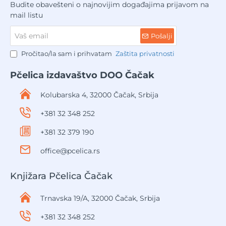
Budite obavešteni o najnovijim događajima prijavom na
mail listu
Vaš
Pošalji
email
Pročitao/la sam i prihvatam
Zaštita privatnosti
Pčelica izdavaštvo DOO Čačak
Kolubarska 4, 32000 Čačak, Srbija
+381 32 348 252
+381 32 379 190
office@pcelica.rs
Knjižara Pčelica Čačak
Trnavska 19/A, 32000 Čačak, Srbija
+381 32 348 252