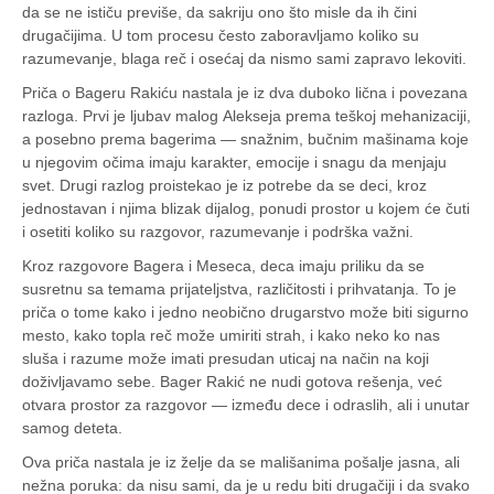
da se ne ističu previše, da sakriju ono što misle da ih čini
drugačijima. U tom procesu često zaboravljamo koliko su
razumevanje, blaga reč i osećaj da nismo sami zapravo lekoviti.
Priča o Bageru Rakiću nastala je iz dva duboko lična i povezana
razloga. Prvi je ljubav malog Alekseja prema teškoj mehanizaciji,
a posebno prema bagerima — snažnim, bučnim mašinama koje
u njegovim očima imaju karakter, emocije i snagu da menjaju
svet. Drugi razlog proistekao je iz potrebe da se deci, kroz
jednostavan i njima blizak dijalog, ponudi prostor u kojem će čuti
i osetiti koliko su razgovor, razumevanje i podrška važni.
Kroz razgovore Bagera i Meseca, deca imaju priliku da se
susretnu sa temama prijateljstva, različitosti i prihvatanja. To je
priča o tome kako i jedno neobično drugarstvo može biti sigurno
mesto, kako topla reč može umiriti strah, i kako neko ko nas
sluša i razume može imati presudan uticaj na način na koji
doživljavamo sebe. Bager Rakić ne nudi gotova rešenja, već
otvara prostor za razgovor — između dece i odraslih, ali i unutar
samog deteta.
Ova priča nastala je iz želje da se mališanima pošalje jasna, ali
nežna poruka: da nisu sami, da je u redu biti drugačiji i da svako